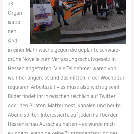
23
Organ
isatio
nen
sind
in einer Mahnwache gegen die geplante schwarz-
grüne Novelle zum Verfassungsschutzgesetz in
Hessen angetreten. Viele Teilnehmer waren von
weit her angereist und das mitten in der Woche zur
regulären Arbeitszeit – es muss also wichtig sein!
Bilder findet ihr inzwischen reichlich auf Twitter
oder den Piraten-Mattermost-Kanälen und heute
Abend sollten Interessierte auf jeden Fall bei der
Hessenschau Ausschau halten – es würde mich
wundern, wenn da keine Zusammenfassung des