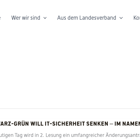
e
Wer wir sind
Aus dem Landesverband
Ko
arz-Grün will IT-Sicherheit senken – im Name
tigen Tag wird in 2. Lesung ein umfangreicher Änderungsantr