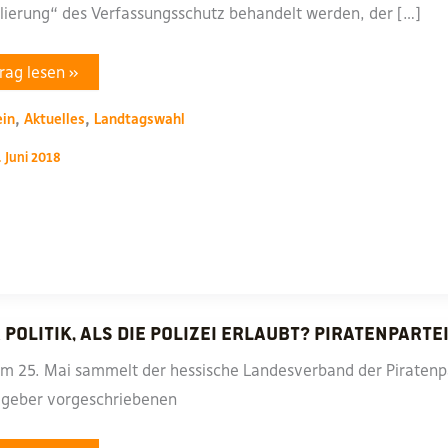
lierung“ des Verfassungsschutz behandelt werden, der […]
warz-
rag lesen »
n
,
,
ein
Aktuelles
Landtagswahl
erheit
ken
. Juni 2018
en
erheit
Politik, als die Polizei erlaubt? Piratenparte
em 25. Mai sammelt der hessische Landesverband der Piraten
geber vorgeschriebenen