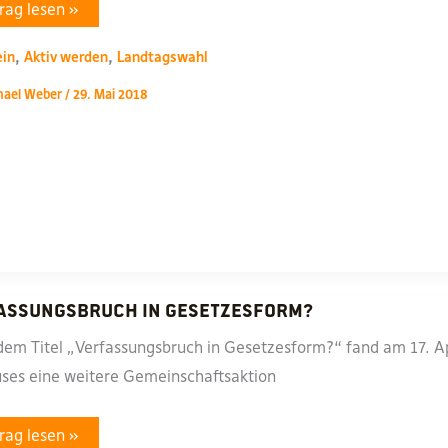
r
rag lesen »
ik,
,
,
ein
Aktiv werden
Landtagswahl
zei
ubt?
hael Weber
/
29. Mai 2018
tenpartei
gt
m
sentag
8
assungsbruch in Gesetzesform?
dem Titel „Verfassungsbruch in Gesetzesform?“ fand am 17. Ap
ses eine weitere Gemeinschaftsaktion
fassungsbruch
rag lesen »