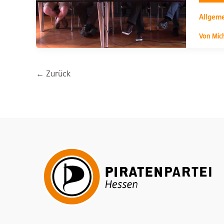
in
Ges
Allgem
Von
Mic
←
Zurück