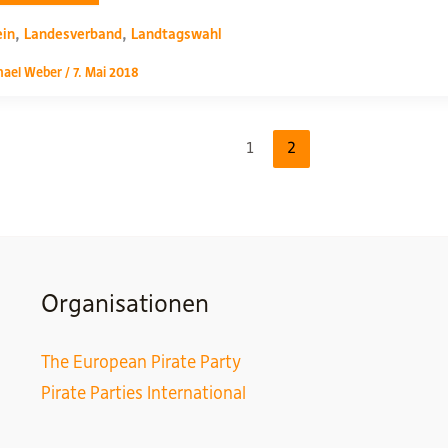
etzesform?
,
,
ein
Landesverband
Landtagswahl
hael Weber
/
7. Mai 2018
1
2
Organisationen
The European Pirate Party
Pirate Parties International