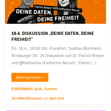
18.4. Diskussion „Deine Daten, Deine
Freiheit“
Do. 18.4., 19.00 Uhr, Frankfurt, Saalbau Bornheim,
Arnsburger Str. 24 Diskussion von Dr. Patrick Breyer
und @Kattascha (Katharina Nocun): “Deine […]
18.4.
Beitrag lesen »
Diskussion
„Deine
,
Daten,
EUROPAWAHL 2019
Termine
Deine
Freiheit“
Von
PIRATEN Hessen
/
17. April 2019