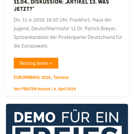
11.04., Diskussion: „Artikel 13. Was
jetzt?“
Do. 11.4.2019, 19.30 Uhr, Frankfurt, Haus der
Jugend, Deutschherrnufer 12 Dr. Patrick Breyer,
Spitzenkandidat der Piratenpartei Deutschland für
die Europawahl,
11.04.,
Beitrag lesen »
Diskussion:
„Artikel
,
13.
EUROPAWAHL 2019
Termine
Was
jetzt?“
Von
PIRATEN Hessen
/
4. April 2019