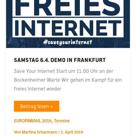
Samstag 6.4. Demo in Frankfurt
Save Your Internet Start um 11.00 Uhr an der
Bockenheimer Warte Wir gehen im Kampf für ein
freies Internet wieder
Samstag
Beitrag lesen »
6.4.
Demo
,
in
EUROPAWAHL 2019
Termine
Frankfurt
Von
Martina Scharmann
/
2. April 2019