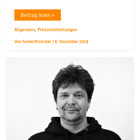
Neuer
Beitrag lesen »
Landesvorstand
gewählt
,
Allgemein
Pressemitteilungen
Von
herbertfoerster
/
8. Dezember 2018