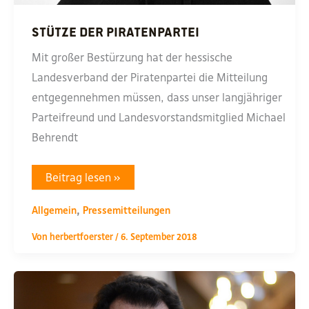
Stütze der Piratenpartei
Mit großer Bestürzung hat der hessische
Landesverband der Piratenpartei die Mitteilung
entgegennehmen müssen, dass unser langjähriger
Parteifreund und Landesvorstandsmitglied Michael
Behrendt
Stütze
Beitrag lesen »
der
Piratenpartei
,
Allgemein
Pressemitteilungen
Von
herbertfoerster
/
6. September 2018