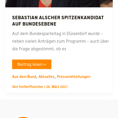
Sebastian Alscher Spitzenkandidat
auf Bundesebene
Auf dem Bundesparteitag in Düsseldorf wurde –
neben vielen Anträgen zum Programm – auch über
die Frage abgestimmt, ob es
Sebastian
Beitrag lesen »
Alscher
Spitzenkandidat
,
,
auf
Aus dem Bund
Aktuelles
Pressemitteilungen
Bundesebene
Von
herbertfoerster
/
26. März 2017