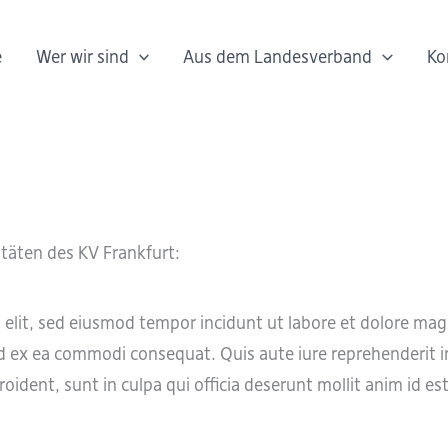
e
Wer wir sind
Aus dem Landesverband
Ko
itäten des KV Frankfurt:
i elit, sed eiusmod tempor incidunt ut labore et dolore ma
id ex ea commodi consequat. Quis aute iure reprehenderit in
oident, sunt in culpa qui officia deserunt mollit anim id es