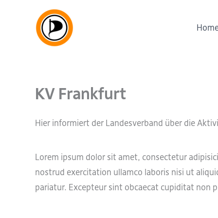
Zum
Inhalt
Hom
springen
KV Frankfurt
Hier informiert der Landesverband über die Aktiv
Lorem ipsum dolor sit amet, consectetur adipisic
nostrud exercitation ullamco laboris nisi ut aliqu
pariatur. Excepteur sint obcaecat cupiditat non pr